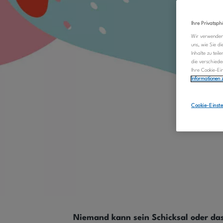
PA
Ihre Privatsphä
Wir verwenden 
uns, wie Sie d
Inhalte zu teil
die verschiede
Ihre Cookie-Ei
Informationen 
Cookie-Einste
Niemand kann sein Schicksal oder das