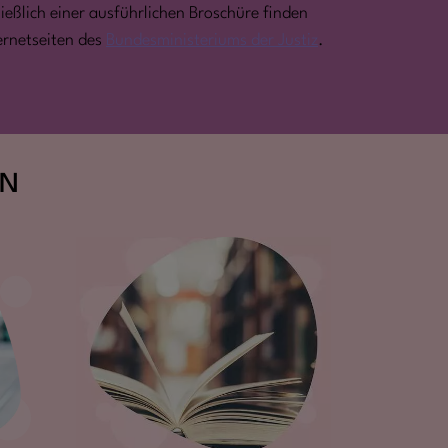
ießlich einer ausführlichen Broschüre finden
ternetseiten des
Bundesministeriums der Justiz
.
EN