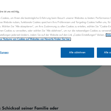
TIENTENVERFÜG
re ist uns wichtig.
Cookies, um Ihnen die bestmögliche Erfahrung beim Besuch unserer Websites zu bieten: Performance C
iese Website nutzen, funktionale Cookies speichern Ihre Präferenzen und Targeting-Cookies helfen uns, für
en. Wählen Sie "Alle akzeptieren", um Ihre Zustimmung zu allen Cookies zu erteilen, wählen Sie "Cookie-Ei
nen Cookies zu verwalten, oder wählen Sie "Alle ablehnen", um nur die notwendigen Cookies zu verwend
nstellungen jederzeit ändern, indem Sie auf der Website auf den Link „Cookie-Einstellungen“ klicken.
Detai
zur Nutzung von Cookies auf Websites von Novartis finden Sie hier.
llungen
Alle ablehnen
Alle 
 Schicksal seiner Familie oder