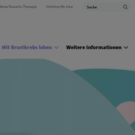
Utility Nav
Search
Meine Novartis Therapie
Initiative My time
Ma
Mit Brustkrebs leben
Weitere Informationen