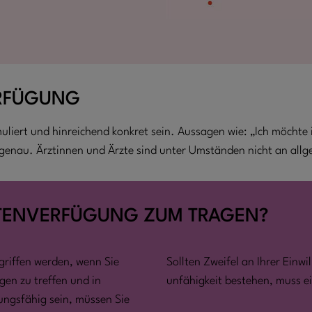
ERFÜGUNG
liert und hinreichend konkret sein. Aussagen wie: „Ich möchte 
genau. Ärztinnen und Ärzte sind unter Umständen nicht an al
NTENVERFÜGUNG ZUM TRAGEN?
griffen werden, wenn Sie
Sollten Zweifel an Ihrer Einw
gen zu treffen und in
unfähigkeit bestehen, muss e
ungsfähig sein, müssen Sie