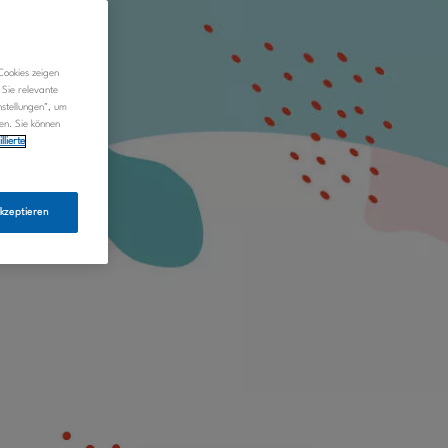
UNG
ookies zeigen
 Sie relevante
nstellungen", um
en. Sie können
llierte
akzeptieren