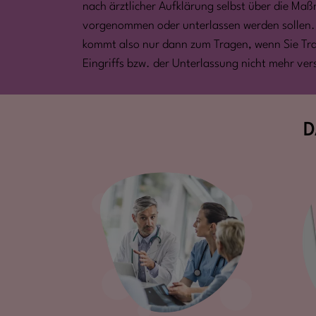
nach ärztlicher Aufklärung selbst über die Ma
vorgenommen oder unterlassen werden sollen.
kommt also nur dann zum Tragen, wenn Sie Tr
Eingriffs bzw. der Unterlassung nicht mehr ver
D