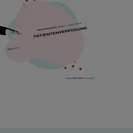
iStock-1185939580_Corinna71