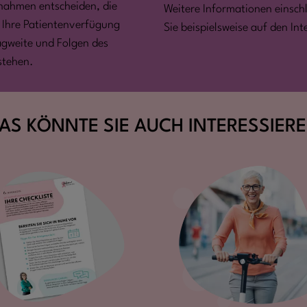
ßnahmen entscheiden, die
Weitere Informationen einschl
 Ihre Patientenverfügung
Sie beispielsweise auf den In
agweite und Folgen des
stehen.
AS KÖNNTE SIE AUCH INTERESSIER