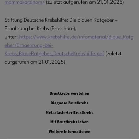
mammakarzinom/
(zuletzt aufgerufen am 21.01.2025)
Stiftung Deutsche Krebshilfe: Die blauen Ratgeber –
Ernährung bei Krebs (Broschüre),
unter:
https://www.krebshilfe.de/infomaterial/Blaue_Ratg
eber/Ernaehrung-bei-
Krebs_BlaueRatgeber_DeutscheKrebshilfe.pdf
(zuletzt
aufgerufen am 21.01.2025)
FOOTER 1
Brustkrebs verstehen
FOOTER 2
Diagnose Brustkrebs
FOOTER 3
Metastasierter Brustkrebs
FOOTER 4
Mit Brustkrebs leben
FOOTER 5
Weitere Informationen