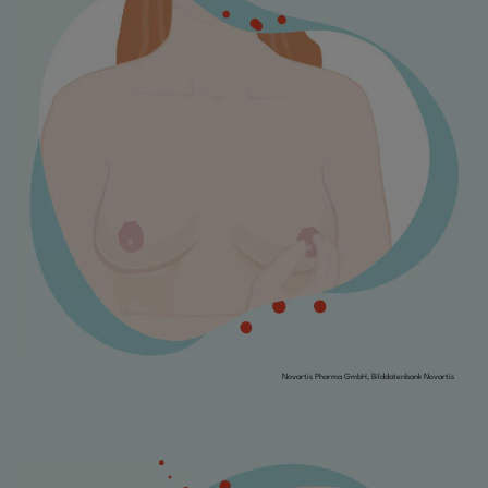
Novartis Pharma GmbH, Bilddatenbank Novartis