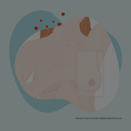
Novartis Pharma GmbH, Bilddatenbank Novartis