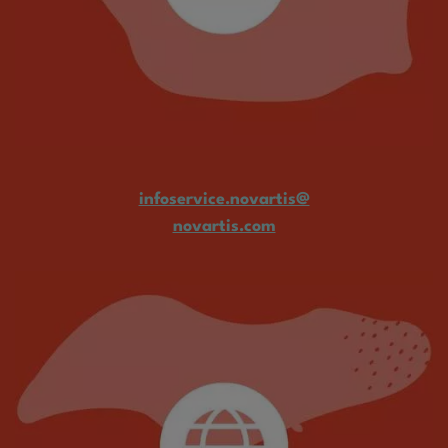
infoservice.novartis@
novartis.com