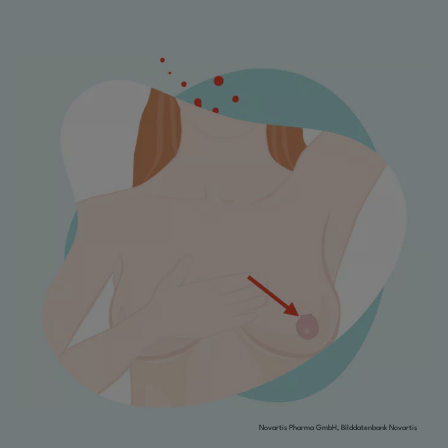
Novartis Pharma GmbH, Bilddatenbank Novartis