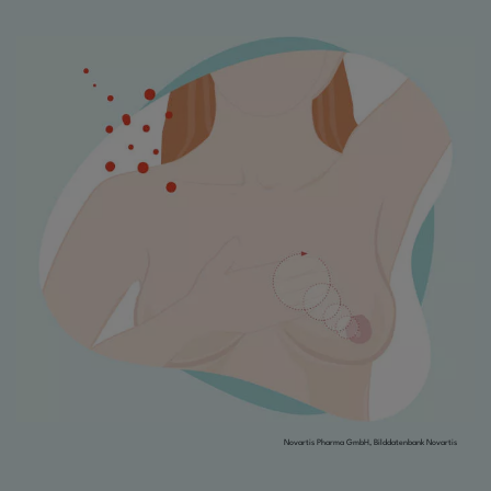
Novartis Pharma GmbH, Bilddatenbank Novartis