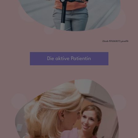
iStock-1176363073_pixelfit
Die aktive Patientin