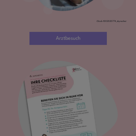
iStock-1002020774_skynesher
Arztbesuch