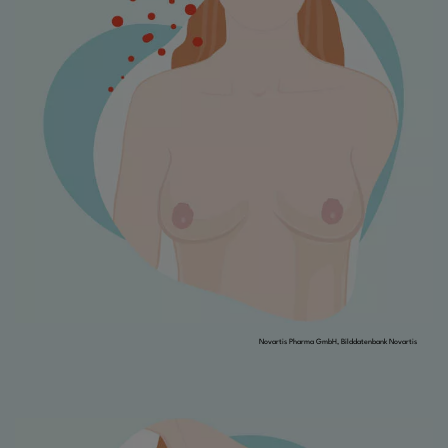
Novartis Pharma GmbH, Bilddatenbank Novartis