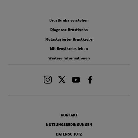
FOOTER 1
Brustkrebs verstehen
FOOTER 2
Diagnose Brustkrebs
FOOTER 3
Metastasierter Brustkrebs
FOOTER 4
Mit Brustkrebs leben
FOOTER 5
Weitere Informationen
Instagram
X
Youtube
Facebook
Legal
KONTAKT
NUTZUNGSBEDINGUNGEN
DATENSCHUTZ