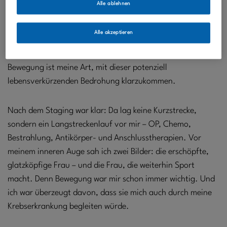
Alle ablehnen
Leben auf den Kopf. Schockstarre, Todesangst und
unbändige Lebenslust wechselten sich ab. Und auch wenn
Alle akzeptieren
ich wie gelähmt war, zog es mich hinaus in den Wald.
Joggend schrie ich meine Wut heraus und spürte:
Bewegung ist meine Art, mit dieser potenziell
lebensverkürzenden Bedrohung klarzukommen.
Nach dem Staging war klar: Da lag keine Kurzstrecke,
sondern ein Langstreckenlauf vor mir – OP, Chemo,
Bestrahlung, Antikörper- und Anschlusstherapien. Vor
meinem inneren Auge sah ich zwei Bilder: die erschöpfte,
glatzköpfige Frau – und die Frau, die weiterhin Sport
macht. Denn Bewegung war mir schon immer wichtig. Und
ich war überzeugt davon, dass sie mich auch durch meine
Krebserkrankung begleiten würde.